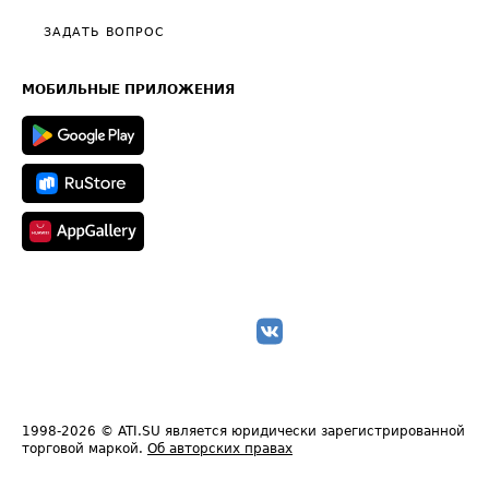
Политика конфиденциальности
Полезное по перевозкам
Общие положения
ЗАДАТЬ ВОПРОС
Часто задаваемые вопросы (FAQ)
Карта сайта
Техническая информация
МОБИЛЬНЫЕ ПРИЛОЖЕНИЯ
1998-2026
© ATI.SU является юридически зарегистрированной
торговой маркой.
Об авторских правах