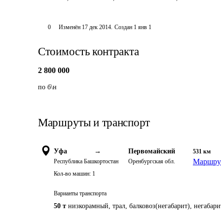
0
Изменён
17 дек 2014
.
Создан
1 янв 1
Стоимость контракта
2 800 000
по б\н 
Маршруты и транспорт
Уфа
→
Первомайский
531
км
Маршрут
Республика Башкортостан
Оренбургская обл.
Кол-во машин:
1
Варианты транспорта
50 т
низкорамный, трал, балковоз(негабарит), негабари