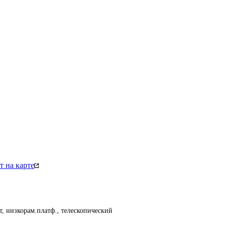
 на карте
т, низкорам.платф., телескопический