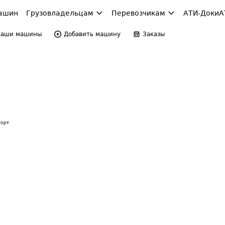
ашин
Грузовладельцам
Перевозчикам
АТИ-Доки
А
Ваши машины
Добавить машину
Заказы
порт