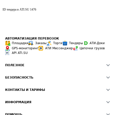
ID тендера в ATI.SU
1476
АВТОМАТИЗАЦИЯ ПЕРЕВОЗОК
Площадки
Заказы
Торги
Тендеры
АТИ-Доки
GPS-мониторинг
АТИ Мессенджер
Цепочки грузов
API ATI.SU
ПОЛЕЗНОЕ
Расчет расстояний
БЕЗОПАСНОСТЬ
Академия ATI.SU
ATI.SU о безопасности
Звезды ATI.SU на вашем сайте
КОНТАКТЫ И ТАРИФЫ
Памятка по проверке контрагентов
Индекс ATI.SU FTL РФ
О системе ATI.SU
Светофор+
Средние ставки
ИНФОРМАЦИЯ
Контактная информация
Страхование
Выгодные направления
Блог
Реклама на сайте
О формировании Паспорта
ПОМОЩЬ