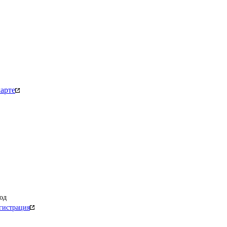
арте
од
гистрация