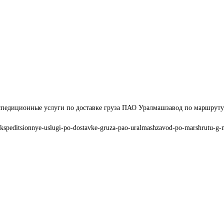
педиционные услуги по доставке груза ПАО Уралмашзавод по маршруту 
ekspeditsionnye-uslugi-po-dostavke-gruza-pao-uralmashzavod-po-marshrutu-g-