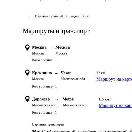
0
Изменён
12 янв 2015
.
Создан
1 янв 1
Маршруты и транспорт
Москва
→
Москва
Москва
Москва
Кол-во машин:
1
Крёкшино
→
Чехов
77
км
Маршрут на карт
Москва
Московская обл.
Кол-во машин:
1
Дорохово
→
Чехов
115
км
Маршрут на кар
Московская обл.
Московская обл.
Кол-во машин:
1
Варианты транспорта
20 т
,
82 м³
тентованный, контейнер, изотермический, ф