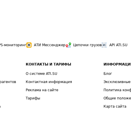
PS-мониторинг
АТИ Мессенджер
Цепочки грузов
API ATI.SU
КОНТАКТЫ И ТАРИФЫ
ИНФОРМАЦИ
О системе ATI.SU
Блог
рагентов
Контактная информация
Эксклюзивные
Реклама на сайте
Политика кон
Тарифы
Общие полож
а
Карта сайта