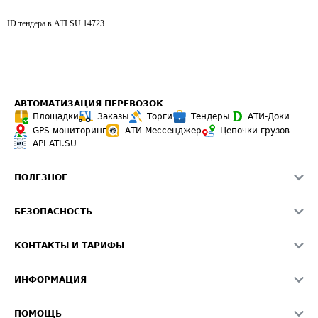
ID тендера в ATI.SU
14723
АВТОМАТИЗАЦИЯ ПЕРЕВОЗОК
Площадки
Заказы
Торги
Тендеры
АТИ-Доки
GPS-мониторинг
АТИ Мессенджер
Цепочки грузов
API ATI.SU
ПОЛЕЗНОЕ
Расчет расстояний
БЕЗОПАСНОСТЬ
Академия ATI.SU
ATI.SU о безопасности
Звезды ATI.SU на вашем сайте
КОНТАКТЫ И ТАРИФЫ
Памятка по проверке контрагентов
Индекс ATI.SU FTL РФ
О системе ATI.SU
Светофор+
Средние ставки
ИНФОРМАЦИЯ
Контактная информация
Страхование
Выгодные направления
Блог
Реклама на сайте
О формировании Паспорта
ПОМОЩЬ