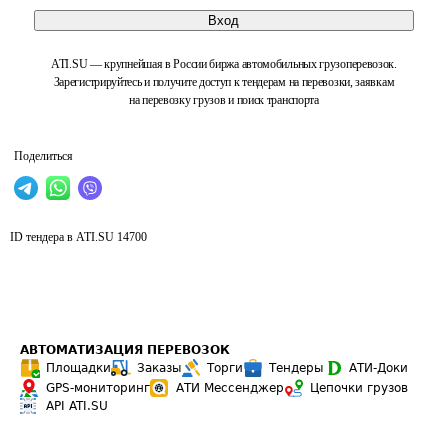
Вход
ATI.SU — крупнейшая в России биржа автомобильных грузоперевозок.
Зарегистрируйтесь и получите доступ к тендерам на перевозки, заявкам
на перевозку грузов и поиск транспорта
Поделиться
ID тендера в ATI.SU
14700
АВТОМАТИЗАЦИЯ ПЕРЕВОЗОК
Площадки
Заказы
Торги
Тендеры
АТИ-Доки
GPS-мониторинг
АТИ Мессенджер
Цепочки грузов
API ATI.SU