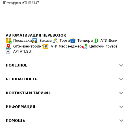
ID тендера в ATI.SU
147
АВТОМАТИЗАЦИЯ ПЕРЕВОЗОК
Площадки
Заказы
Торги
Тендеры
АТИ-Доки
GPS-мониторинг
АТИ Мессенджер
Цепочки грузов
API ATI.SU
ПОЛЕЗНОЕ
Расчет расстояний
БЕЗОПАСНОСТЬ
Академия ATI.SU
ATI.SU о безопасности
Звезды ATI.SU на вашем сайте
КОНТАКТЫ И ТАРИФЫ
Памятка по проверке контрагентов
Индекс ATI.SU FTL РФ
О системе ATI.SU
Светофор+
Средние ставки
ИНФОРМАЦИЯ
Контактная информация
Страхование
Выгодные направления
Блог
Реклама на сайте
О формировании Паспорта
ПОМОЩЬ
Эксклюзивные материалы
Тарифы