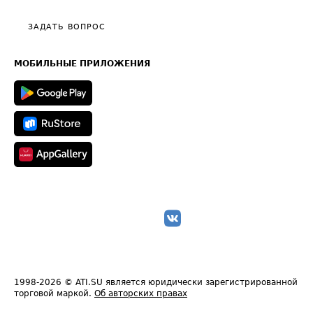
Видео по работе с ATI.SU
Политика конфиденциальности
Полезное по перевозкам
Общие положения
ЗАДАТЬ ВОПРОС
Часто задаваемые вопросы (FAQ)
Карта сайта
Техническая информация
МОБИЛЬНЫЕ ПРИЛОЖЕНИЯ
1998-2026
© ATI.SU является юридически зарегистрированной
торговой маркой.
Об авторских правах