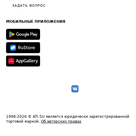
Полезное по перевозкам
Общие положения
ЗАДАТЬ ВОПРОС
Часто задаваемые вопросы (FAQ)
Карта сайта
Техническая информация
МОБИЛЬНЫЕ ПРИЛОЖЕНИЯ
1998-2026
© ATI.SU является юридически зарегистрированной
торговой маркой.
Об авторских правах