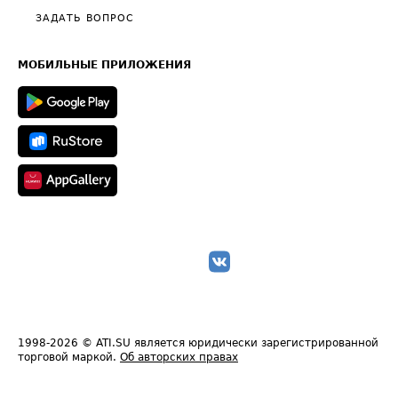
Полезное по перевозкам
Общие положения
ЗАДАТЬ ВОПРОС
Часто задаваемые вопросы (FAQ)
Карта сайта
Техническая информация
МОБИЛЬНЫЕ ПРИЛОЖЕНИЯ
1998-2026
© ATI.SU является юридически зарегистрированной
торговой маркой.
Об авторских правах