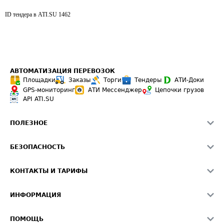
ID тендера в ATI.SU
1462
АВТОМАТИЗАЦИЯ ПЕРЕВОЗОК
Площадки
Заказы
Торги
Тендеры
АТИ-Доки
GPS-мониторинг
АТИ Мессенджер
Цепочки грузов
API ATI.SU
ПОЛЕЗНОЕ
Расчет расстояний
БЕЗОПАСНОСТЬ
Академия ATI.SU
ATI.SU о безопасности
Звезды ATI.SU на вашем сайте
КОНТАКТЫ И ТАРИФЫ
Памятка по проверке контрагентов
Индекс ATI.SU FTL РФ
О системе ATI.SU
Светофор+
Средние ставки
ИНФОРМАЦИЯ
Контактная информация
Страхование
Выгодные направления
Блог
Реклама на сайте
О формировании Паспорта
ПОМОЩЬ