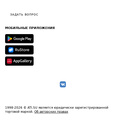
Эксклюзивные материалы
Тарифы
Видео по работе с ATI.SU
Политика конфиденциальности
Полезное по перевозкам
Общие положения
ЗАДАТЬ ВОПРОС
Часто задаваемые вопросы (FAQ)
Карта сайта
Техническая информация
МОБИЛЬНЫЕ ПРИЛОЖЕНИЯ
1998-2026
© ATI.SU является юридически зарегистрированной
торговой маркой.
Об авторских правах