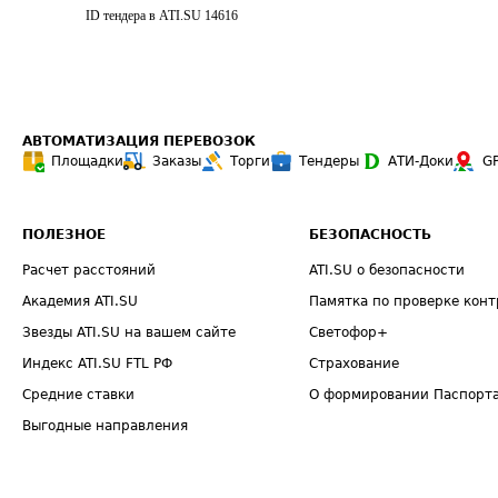
ID тендера в ATI.SU
14616
АВТОМАТИЗАЦИЯ ПЕРЕВОЗОК
Площадки
Заказы
Торги
Тендеры
АТИ-Доки
G
ПОЛЕЗНОЕ
БЕЗОПАСНОСТЬ
Расчет расстояний
ATI.SU о безопасности
Академия ATI.SU
Памятка по проверке конт
Звезды ATI.SU на вашем сайте
Светофор+
Индекс ATI.SU FTL РФ
Страхование
Средние ставки
О формировании Паспорт
Выгодные направления