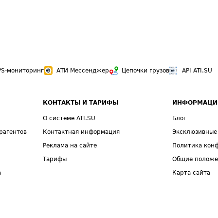
PS-мониторинг
АТИ Мессенджер
Цепочки грузов
API ATI.SU
КОНТАКТЫ И ТАРИФЫ
ИНФОРМАЦИ
О системе ATI.SU
Блог
рагентов
Контактная информация
Эксклюзивные
Реклама на сайте
Политика кон
Тарифы
Общие полож
а
Карта сайта