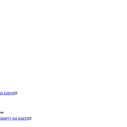
а карте
км
шрут на карте