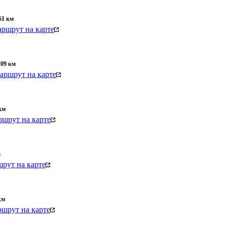
61
км
ршрут на карте
109
км
аршрут на карте
км
шрут на карте
м
рут на карте
км
шрут на карте