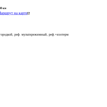
30
км
аршрут на карте
егородкой, реф. мультирежимный, реф.+изотерм