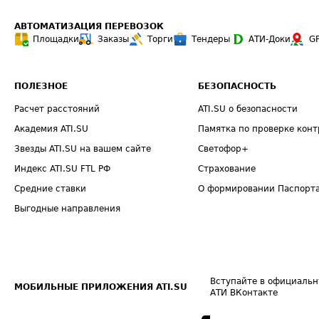
АВТОМАТИЗАЦИЯ ПЕРЕВОЗОК
Площадки
Заказы
Торги
Тендеры
АТИ-Доки
G
ПОЛЕЗНОЕ
БЕЗОПАСНОСТЬ
Расчет расстояний
ATI.SU о безопасности
Академия ATI.SU
Памятка по проверке конт
Звезды ATI.SU на вашем сайте
Светофор+
Индекс ATI.SU FTL РФ
Страхование
Средние ставки
О формировании Паспорт
Выгодные направления
Вступайте в официальн
МОБИЛЬНЫЕ ПРИЛОЖЕНИЯ ATI.SU
АТИ ВКонтакте