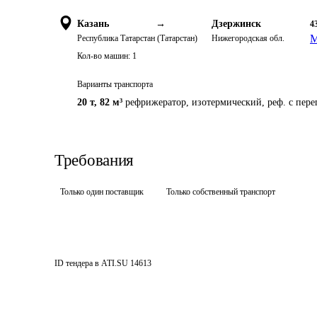
Казань
→
Дзержинск
4
М
Республика Татарстан (Татарстан)
Нижегородская обл.
Кол-во машин:
1
Варианты транспорта
20 т
,
82 м³
рефрижератор, изотермический, реф. с пер
Требования
Только один поставщик
Только собственный транспорт
ID тендера в ATI.SU
14613