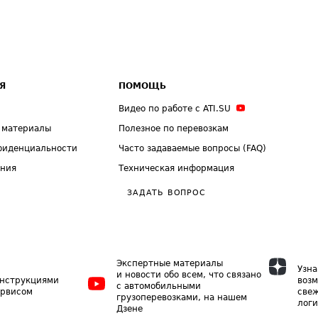
Я
ПОМОЩЬ
Видео по работе с ATI.SU
 материалы
Полезное по перевозкам
фиденциальности
Часто задаваемые вопросы (FAQ)
ения
Техническая информация
ЗАДАТЬ ВОПРОС
Экспертные материалы
Узна
и новости обо всем, что связано
инструкциями
возм
с автомобильными
ервисом
свеж
грузоперевозками, на нашем
логи
Дзене