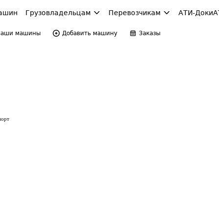
ашин
Грузовладельцам
Перевозчикам
АТИ-Доки
А
Ваши машины
Добавить машину
Заказы
порт