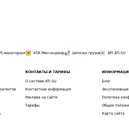
PS-мониторинг
АТИ Мессенджер
Цепочки грузов
API ATI.SU
КОНТАКТЫ И ТАРИФЫ
ИНФОРМАЦИ
О системе ATI.SU
Блог
рагентов
Контактная информация
Эксклюзивные
Реклама на сайте
Политика кон
Тарифы
Общие полож
а
Карта сайта