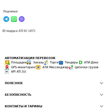
Поделиться
ID тендера в ATI.SU
14571
АВТОМАТИЗАЦИЯ ПЕРЕВОЗОК
Площадки
Заказы
Торги
Тендеры
АТИ-Доки
GPS-мониторинг
АТИ Мессенджер
Цепочки грузов
API ATI.SU
ПОЛЕЗНОЕ
Расчет расстояний
БЕЗОПАСНОСТЬ
Академия ATI.SU
ATI.SU о безопасности
Звезды ATI.SU на вашем сайте
КОНТАКТЫ И ТАРИФЫ