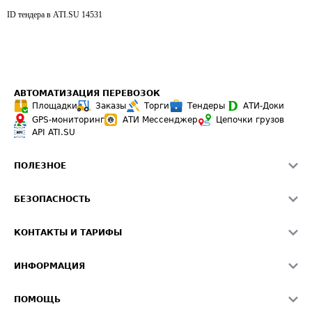
ID тендера в ATI.SU
14531
АВТОМАТИЗАЦИЯ ПЕРЕВОЗОК
Площадки
Заказы
Торги
Тендеры
АТИ-Доки
GPS-мониторинг
АТИ Мессенджер
Цепочки грузов
API ATI.SU
ПОЛЕЗНОЕ
Расчет расстояний
БЕЗОПАСНОСТЬ
Академия ATI.SU
ATI.SU о безопасности
Звезды ATI.SU на вашем сайте
КОНТАКТЫ И ТАРИФЫ
Памятка по проверке контрагентов
Индекс ATI.SU FTL РФ
О системе ATI.SU
Светофор+
Средние ставки
ИНФОРМАЦИЯ
Контактная информация
Страхование
Выгодные направления
Блог
Реклама на сайте
О формировании Паспорта
ПОМОЩЬ
Эксклюзивные материалы