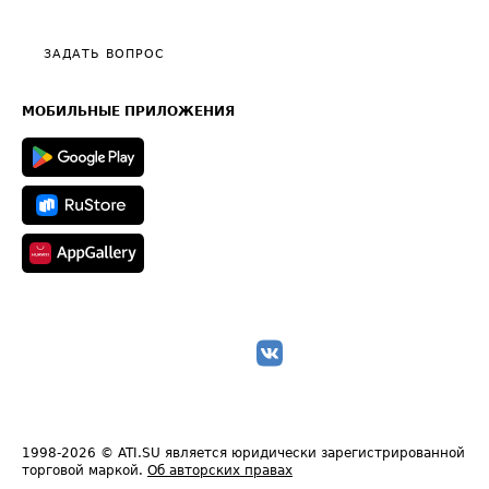
Тарифы
Видео по работе с ATI.SU
Политика конфиденциальности
Полезное по перевозкам
Общие положения
ЗАДАТЬ ВОПРОС
Часто задаваемые вопросы (FAQ)
Карта сайта
Техническая информация
МОБИЛЬНЫЕ ПРИЛОЖЕНИЯ
1998-2026
© ATI.SU является юридически зарегистрированной
торговой маркой.
Об авторских правах