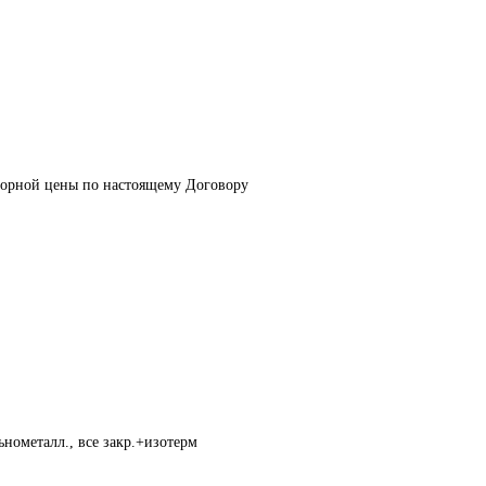
оворной цены по настоящему Договору
нометалл., все закр.+изотерм