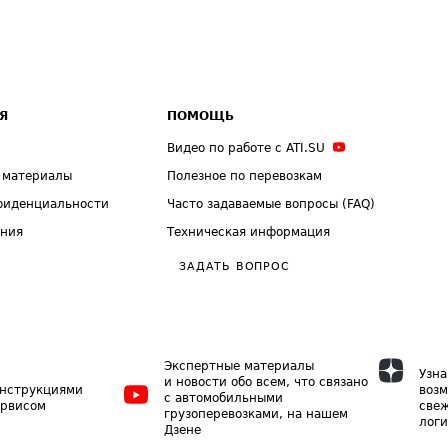
Я
ПОМОЩЬ
Видео по работе с ATI.SU
 материалы
Полезное по перевозкам
фиденциальности
Часто задаваемые вопросы (FAQ)
ения
Техническая информация
ЗАДАТЬ ВОПРОС
Экспертные материалы
Узна
и новости обо всем, что связано
инструкциями
возм
с автомобильными
ервисом
свеж
грузоперевозками, на нашем
логи
Дзене