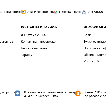
PS-мониторинг
АТИ Мессенджер
Цепочки грузов
API ATI.SU
КОНТАКТЫ И ТАРИФЫ
ИНФОРМАЦИ
О системе ATI.SU
Блог
рагентов
Контактная информация
Эксклюзивные
Реклама на сайте
Политика кон
Тарифы
Общие полож
а
Карта сайта
ую группу
Вступайте в официальную группу
Канал АТИ с 
АТИ в Одноклассниках
по работе с с