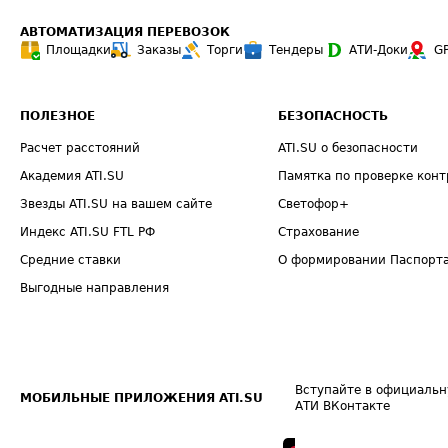
АВТОМАТИЗАЦИЯ ПЕРЕВОЗОК
Площадки
Заказы
Торги
Тендеры
АТИ-Доки
G
ПОЛЕЗНОЕ
БЕЗОПАСНОСТЬ
Расчет расстояний
ATI.SU о безопасности
Академия ATI.SU
Памятка по проверке конт
Звезды ATI.SU на вашем сайте
Светофор+
Индекс ATI.SU FTL РФ
Страхование
Средние ставки
О формировании Паспорт
Выгодные направления
Вступайте в официальн
МОБИЛЬНЫЕ ПРИЛОЖЕНИЯ ATI.SU
АТИ ВКонтакте