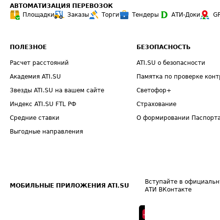
АВТОМАТИЗАЦИЯ ПЕРЕВОЗОК
Площадки
Заказы
Торги
Тендеры
АТИ-Доки
G
ПОЛЕЗНОЕ
БЕЗОПАСНОСТЬ
Расчет расстояний
ATI.SU о безопасности
Академия ATI.SU
Памятка по проверке конт
Звезды ATI.SU на вашем сайте
Светофор+
Индекс ATI.SU FTL РФ
Страхование
Средние ставки
О формировании Паспорт
Выгодные направления
Вступайте в официальн
МОБИЛЬНЫЕ ПРИЛОЖЕНИЯ ATI.SU
АТИ ВКонтакте