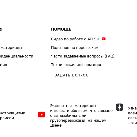
Я
ПОМОЩЬ
Видео по работе с ATI.SU
 материалы
Полезное по перевозкам
фиденциальности
Часто задаваемые вопросы (FAQ)
ения
Техническая информация
ЗАДАТЬ ВОПРОС
Экспертные материалы
Узна
и новости обо всем, что связано
инструкциями
возм
с автомобильными
ервисом
свеж
грузоперевозками, на нашем
логи
Дзене