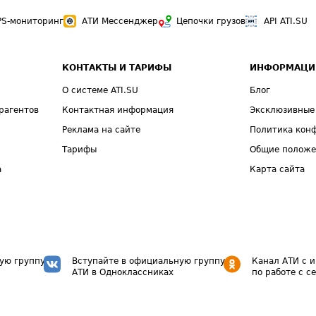
PS-мониторинг
АТИ Мессенджер
Цепочки грузов
API ATI.SU
КОНТАКТЫ И ТАРИФЫ
ИНФОРМАЦИ
О системе ATI.SU
Блог
рагентов
Контактная информация
Эксклюзивные
Реклама на сайте
Политика кон
Тарифы
Общие полож
а
Карта сайта
ую группу
Вступайте в официальную группу
Канал АТИ с 
АТИ в Одноклассниках
по работе с с