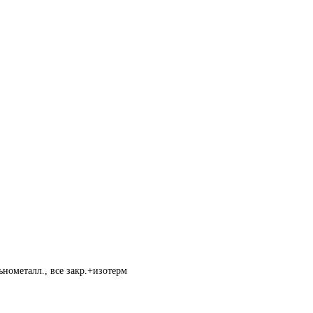
нометалл., все закр.+изотерм