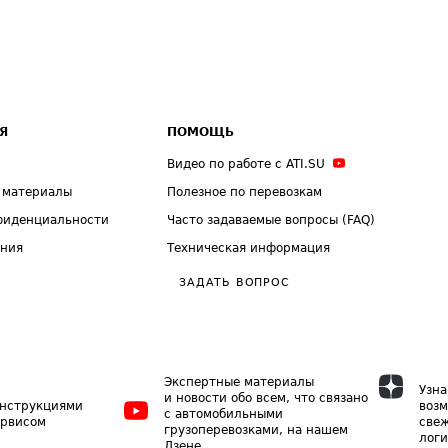
Я
ПОМОЩЬ
Видео по работе с ATI.SU
 материалы
Полезное по перевозкам
фиденциальности
Часто задаваемые вопросы (FAQ)
ения
Техническая информация
ЗАДАТЬ ВОПРОС
Экспертные материалы
Узна
и новости обо всем, что связано
инструкциями
возм
с автомобильными
ервисом
свеж
грузоперевозками, на нашем
логи
Дзене