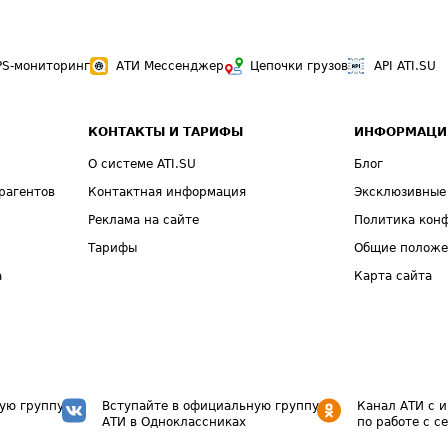
PS-мониторинг
АТИ Мессенджер
Цепочки грузов
API ATI.SU
КОНТАКТЫ И ТАРИФЫ
ИНФОРМАЦИ
О системе ATI.SU
Блог
рагентов
Контактная информация
Эксклюзивные
Реклама на сайте
Политика кон
Тарифы
Общие полож
а
Карта сайта
ую группу
Вступайте в официальную группу
Канал АТИ с 
АТИ в Одноклассниках
по работе с с