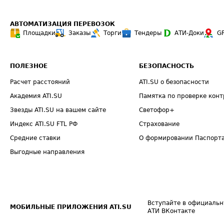
АВТОМАТИЗАЦИЯ ПЕРЕВОЗОК
Площадки
Заказы
Торги
Тендеры
АТИ-Доки
G
ПОЛЕЗНОЕ
БЕЗОПАСНОСТЬ
Расчет расстояний
ATI.SU о безопасности
Академия ATI.SU
Памятка по проверке конт
Звезды ATI.SU на вашем сайте
Светофор+
Индекс ATI.SU FTL РФ
Страхование
Средние ставки
О формировании Паспорт
Выгодные направления
Вступайте в официальн
МОБИЛЬНЫЕ ПРИЛОЖЕНИЯ ATI.SU
АТИ ВКонтакте