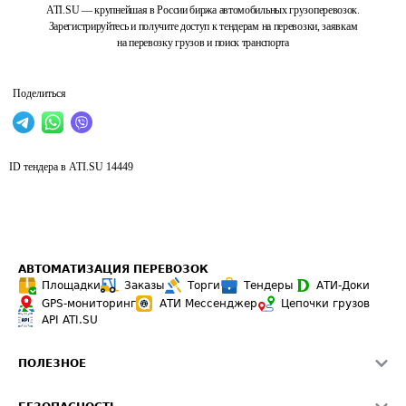
ATI.SU — крупнейшая в России биржа автомобильных грузоперевозок.
Зарегистрируйтесь и получите доступ к тендерам на перевозки, заявкам
на перевозку грузов и поиск транспорта
Поделиться
ID тендера в ATI.SU
14449
АВТОМАТИЗАЦИЯ ПЕРЕВОЗОК
Площадки
Заказы
Торги
Тендеры
АТИ-Доки
GPS-мониторинг
АТИ Мессенджер
Цепочки грузов
API ATI.SU
ПОЛЕЗНОЕ
Расчет расстояний