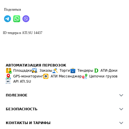
Поделиться
ID тендера в ATI.SU
14437
АВТОМАТИЗАЦИЯ ПЕРЕВОЗОК
Площадки
Заказы
Торги
Тендеры
АТИ-Доки
GPS-мониторинг
АТИ Мессенджер
Цепочки грузов
API ATI.SU
ПОЛЕЗНОЕ
Расчет расстояний
БЕЗОПАСНОСТЬ
Академия ATI.SU
ATI.SU о безопасности
Звезды ATI.SU на вашем сайте
КОНТАКТЫ И ТАРИФЫ
Памятка по проверке контрагентов
Индекс ATI.SU FTL РФ