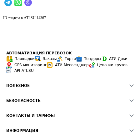
ID тендера в ATI.SU
14367
АВТОМАТИЗАЦИЯ ПЕРЕВОЗОК
Площадки
Заказы
Торги
Тендеры
АТИ-Доки
GPS-мониторинг
АТИ Мессенджер
Цепочки грузов
API ATI.SU
ПОЛЕЗНОЕ
Расчет расстояний
БЕЗОПАСНОСТЬ
Академия ATI.SU
ATI.SU о безопасности
Звезды ATI.SU на вашем сайте
КОНТАКТЫ И ТАРИФЫ
Памятка по проверке контрагентов
Индекс ATI.SU FTL РФ
О системе ATI.SU
Светофор+
Средние ставки
ИНФОРМАЦИЯ
Контактная информация
Страхование
Выгодные направления