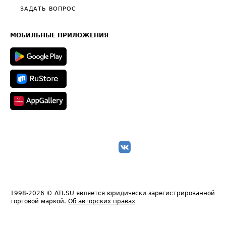
Полезное по перевозкам
Общие положения
ЗАДАТЬ ВОПРОС
Часто задаваемые вопросы (FAQ)
Карта сайта
Техническая информация
МОБИЛЬНЫЕ ПРИЛОЖЕНИЯ
1998-2026
© ATI.SU является юридически зарегистрированной
торговой маркой.
Об авторских правах