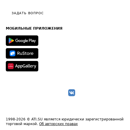
Видео по работе с ATI.SU
Политика конфиденциальности
Полезное по перевозкам
Общие положения
ЗАДАТЬ ВОПРОС
Часто задаваемые вопросы (FAQ)
Карта сайта
Техническая информация
МОБИЛЬНЫЕ ПРИЛОЖЕНИЯ
1998-2026
© ATI.SU является юридически зарегистрированной
торговой маркой.
Об авторских правах