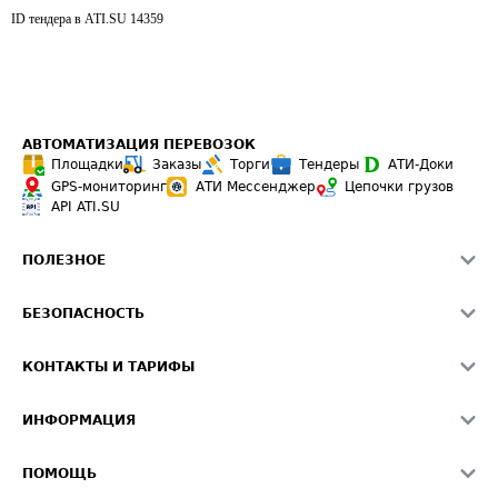
ID тендера в ATI.SU
14359
АВТОМАТИЗАЦИЯ ПЕРЕВОЗОК
Площадки
Заказы
Торги
Тендеры
АТИ-Доки
GPS-мониторинг
АТИ Мессенджер
Цепочки грузов
API ATI.SU
ПОЛЕЗНОЕ
Расчет расстояний
БЕЗОПАСНОСТЬ
Академия ATI.SU
ATI.SU о безопасности
Звезды ATI.SU на вашем сайте
КОНТАКТЫ И ТАРИФЫ
Памятка по проверке контрагентов
Индекс ATI.SU FTL РФ
О системе ATI.SU
Светофор+
Средние ставки
ИНФОРМАЦИЯ
Контактная информация
Страхование
Выгодные направления
Блог
Реклама на сайте
О формировании Паспорта
ПОМОЩЬ
Эксклюзивные материалы
Тарифы