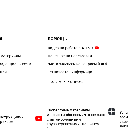
Я
ПОМОЩЬ
Видео по работе с ATI.SU
 материалы
Полезное по перевозкам
фиденциальности
Часто задаваемые вопросы (FAQ)
ения
Техническая информация
ЗАДАТЬ ВОПРОС
Экспертные материалы
Узна
и новости обо всем, что связано
инструкциями
возм
с автомобильными
ервисом
свеж
грузоперевозками, на нашем
логи