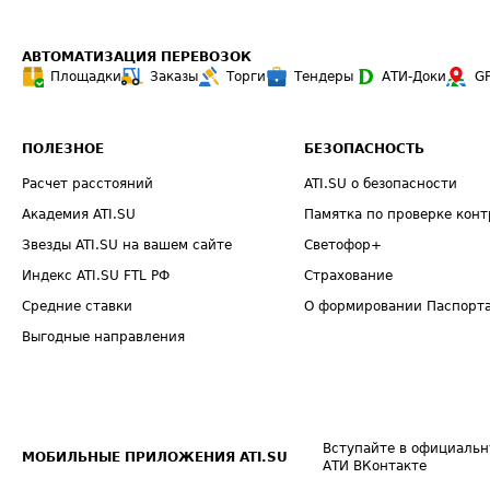
АВТОМАТИЗАЦИЯ ПЕРЕВОЗОК
Площадки
Заказы
Торги
Тендеры
АТИ-Доки
G
ПОЛЕЗНОЕ
БЕЗОПАСНОСТЬ
Расчет расстояний
ATI.SU о безопасности
Академия ATI.SU
Памятка по проверке конт
Звезды ATI.SU на вашем сайте
Светофор+
Индекс ATI.SU FTL РФ
Страхование
Средние ставки
О формировании Паспорт
Выгодные направления
Вступайте в официальн
МОБИЛЬНЫЕ ПРИЛОЖЕНИЯ ATI.SU
АТИ ВКонтакте