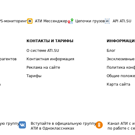
PS-мониторинг
АТИ Мессенджер
Цепочки грузов
API ATI.SU
КОНТАКТЫ И ТАРИФЫ
ИНФОРМАЦИ
О системе ATI.SU
Блог
рагентов
Контактная информация
Эксклюзивные
Реклама на сайте
Политика кон
Тарифы
Общие полож
а
Карта сайта
ую группу
Вступайте в официальную группу
Канал АТИ с 
АТИ в Одноклассниках
по работе с с