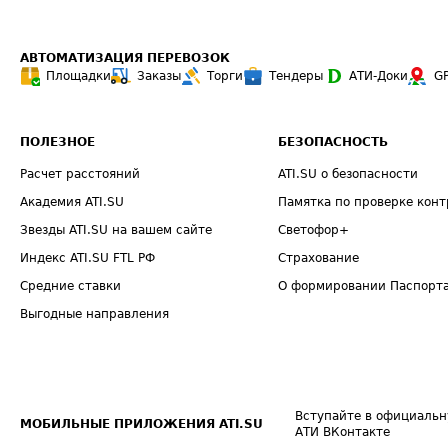
АВТОМАТИЗАЦИЯ ПЕРЕВОЗОК
Площадки
Заказы
Торги
Тендеры
АТИ-Доки
G
ПОЛЕЗНОЕ
БЕЗОПАСНОСТЬ
Расчет расстояний
ATI.SU о безопасности
Академия ATI.SU
Памятка по проверке конт
Звезды ATI.SU на вашем сайте
Светофор+
Индекс ATI.SU FTL РФ
Страхование
Средние ставки
О формировании Паспорт
Выгодные направления
Вступайте в официальн
МОБИЛЬНЫЕ ПРИЛОЖЕНИЯ ATI.SU
АТИ ВКонтакте