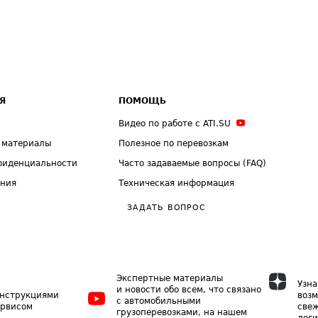
Я
ПОМОЩЬ
Видео по работе с ATI.SU
 материалы
Полезное по перевозкам
фиденциальности
Часто задаваемые вопросы (FAQ)
ения
Техническая информация
ЗАДАТЬ ВОПРОС
Экспертные материалы
Узна
и новости обо всем, что связано
инструкциями
возм
с автомобильными
ервисом
свеж
грузоперевозками, на нашем