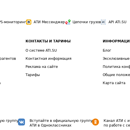
PS-мониторинг
АТИ Мессенджер
Цепочки грузов
API ATI.SU
КОНТАКТЫ И ТАРИФЫ
ИНФОРМАЦИ
О системе ATI.SU
Блог
рагентов
Контактная информация
Эксклюзивные
Реклама на сайте
Политика кон
Тарифы
Общие полож
а
Карта сайта
ую группу
Вступайте в официальную группу
Канал АТИ с 
АТИ в Одноклассниках
по работе с с