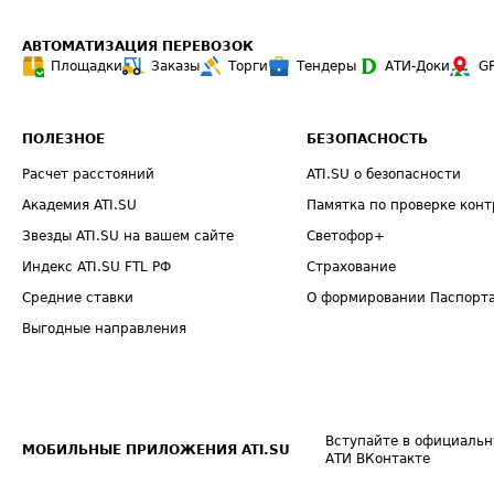
АВТОМАТИЗАЦИЯ ПЕРЕВОЗОК
Площадки
Заказы
Торги
Тендеры
АТИ-Доки
G
ПОЛЕЗНОЕ
БЕЗОПАСНОСТЬ
Расчет расстояний
ATI.SU о безопасности
Академия ATI.SU
Памятка по проверке конт
Звезды ATI.SU на вашем сайте
Светофор+
Индекс ATI.SU FTL РФ
Страхование
Средние ставки
О формировании Паспорт
Выгодные направления
Вступайте в официальн
МОБИЛЬНЫЕ ПРИЛОЖЕНИЯ ATI.SU
АТИ ВКонтакте