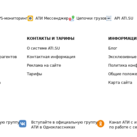
PS-мониторинг
АТИ Мессенджер
Цепочки грузов
API ATI.SU
КОНТАКТЫ И ТАРИФЫ
ИНФОРМАЦИ
О системе ATI.SU
Блог
рагентов
Контактная информация
Эксклюзивные
Реклама на сайте
Политика кон
Тарифы
Общие полож
а
Карта сайта
ую группу
Вступайте в официальную группу
Канал АТИ с 
АТИ в Одноклассниках
по работе с с