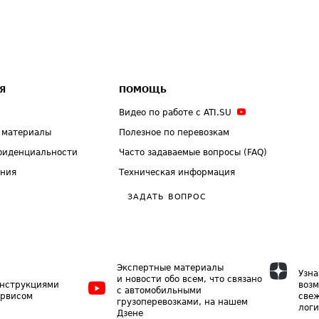
Я
ПОМОЩЬ
Видео по работе с ATI.SU
 материалы
Полезное по перевозкам
фиденциальности
Часто задаваемые вопросы (FAQ)
ения
Техническая информация
ЗАДАТЬ ВОПРОС
Экспертные материалы
Узна
и новости обо всем, что связано
инструкциями
возм
с автомобильными
ервисом
свеж
грузоперевозками, на нашем
логи
Дзене