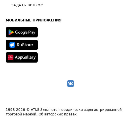
Полезное по перевозкам
Общие положения
ЗАДАТЬ ВОПРОС
Часто задаваемые вопросы (FAQ)
Карта сайта
Техническая информация
МОБИЛЬНЫЕ ПРИЛОЖЕНИЯ
1998-2026
© ATI.SU является юридически зарегистрированной
торговой маркой.
Об авторских правах