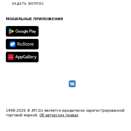
Полезное по перевозкам
Общие положения
ЗАДАТЬ ВОПРОС
Часто задаваемые вопросы (FAQ)
Карта сайта
Техническая информация
МОБИЛЬНЫЕ ПРИЛОЖЕНИЯ
1998-2026
© ATI.SU является юридически зарегистрированной
торговой маркой.
Об авторских правах