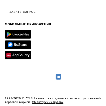
Тарифы
Видео по работе с ATI.SU
Политика конфиденциальности
Полезное по перевозкам
Общие положения
ЗАДАТЬ ВОПРОС
Часто задаваемые вопросы (FAQ)
Карта сайта
Техническая информация
МОБИЛЬНЫЕ ПРИЛОЖЕНИЯ
1998-2026
© ATI.SU является юридически зарегистрированной
торговой маркой.
Об авторских правах