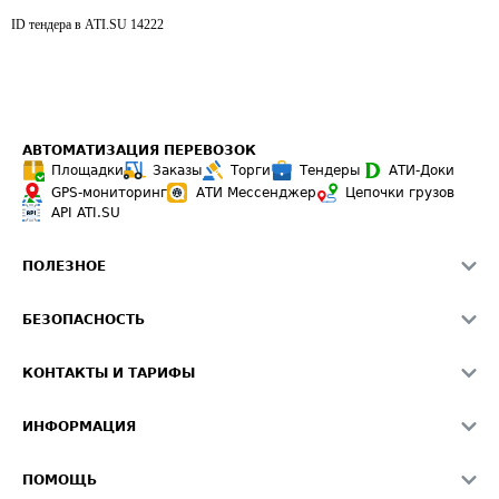
ID тендера в ATI.SU
14222
АВТОМАТИЗАЦИЯ ПЕРЕВОЗОК
Площадки
Заказы
Торги
Тендеры
АТИ-Доки
GPS-мониторинг
АТИ Мессенджер
Цепочки грузов
API ATI.SU
ПОЛЕЗНОЕ
Расчет расстояний
БЕЗОПАСНОСТЬ
Академия ATI.SU
ATI.SU о безопасности
Звезды ATI.SU на вашем сайте
КОНТАКТЫ И ТАРИФЫ
Памятка по проверке контрагентов
Индекс ATI.SU FTL РФ
О системе ATI.SU
Светофор+
Средние ставки
ИНФОРМАЦИЯ
Контактная информация
Страхование
Выгодные направления
Блог
Реклама на сайте
О формировании Паспорта
ПОМОЩЬ
Эксклюзивные материалы