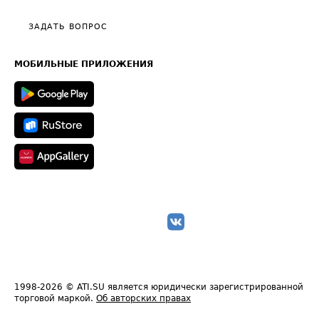
Видео по работе с ATI.SU
Политика конфиденциальности
Полезное по перевозкам
Общие положения
ЗАДАТЬ ВОПРОС
Часто задаваемые вопросы (FAQ)
Карта сайта
Техническая информация
МОБИЛЬНЫЕ ПРИЛОЖЕНИЯ
1998-2026
© ATI.SU является юридически зарегистрированной
торговой маркой.
Об авторских правах