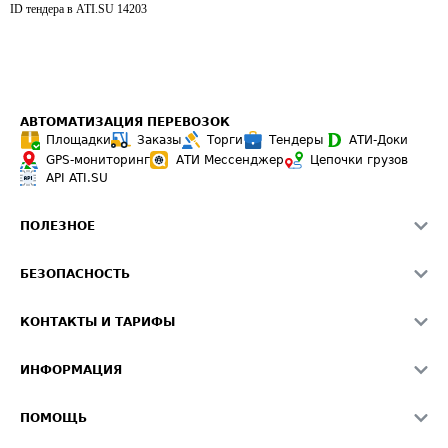
ID тендера в ATI.SU
14203
АВТОМАТИЗАЦИЯ ПЕРЕВОЗОК
Площадки
Заказы
Торги
Тендеры
АТИ-Доки
GPS-мониторинг
АТИ Мессенджер
Цепочки грузов
API ATI.SU
ПОЛЕЗНОЕ
Расчет расстояний
БЕЗОПАСНОСТЬ
Академия ATI.SU
ATI.SU о безопасности
Звезды ATI.SU на вашем сайте
КОНТАКТЫ И ТАРИФЫ
Памятка по проверке контрагентов
Индекс ATI.SU FTL РФ
О системе ATI.SU
Светофор+
Средние ставки
ИНФОРМАЦИЯ
Контактная информация
Страхование
Выгодные направления
Блог
Реклама на сайте
О формировании Паспорта
ПОМОЩЬ
Эксклюзивные материалы
Тарифы