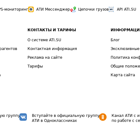
PS-мониторинг
АТИ Мессенджер
Цепочки грузов
API ATI.SU
КОНТАКТЫ И ТАРИФЫ
ИНФОРМАЦИ
О системе ATI.SU
Блог
рагентов
Контактная информация
Эксклюзивные
Реклама на сайте
Политика кон
Тарифы
Общие полож
а
Карта сайта
ую группу
Вступайте в официальную группу
Канал АТИ с 
АТИ в Одноклассниках
по работе с с