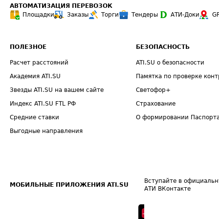
АВТОМАТИЗАЦИЯ ПЕРЕВОЗОК
Площадки
Заказы
Торги
Тендеры
АТИ-Доки
G
ПОЛЕЗНОЕ
БЕЗОПАСНОСТЬ
Расчет расстояний
ATI.SU о безопасности
Академия ATI.SU
Памятка по проверке конт
Звезды ATI.SU на вашем сайте
Светофор+
Индекс ATI.SU FTL РФ
Страхование
Средние ставки
О формировании Паспорт
Выгодные направления
Вступайте в официальн
МОБИЛЬНЫЕ ПРИЛОЖЕНИЯ ATI.SU
АТИ ВКонтакте