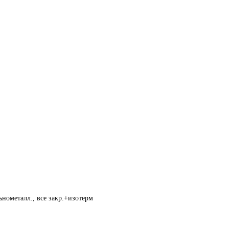
нометалл., все закр.+изотерм