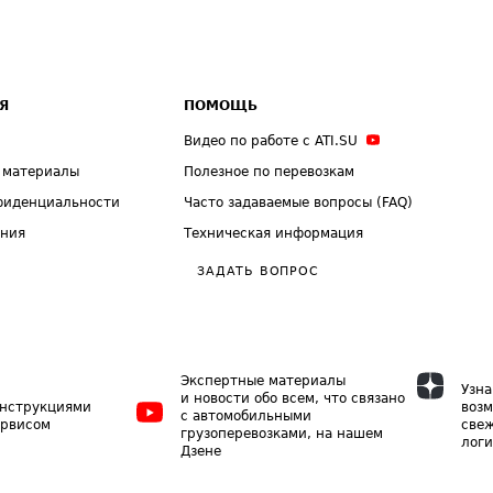
Я
ПОМОЩЬ
Видео по работе с ATI.SU
 материалы
Полезное по перевозкам
фиденциальности
Часто задаваемые вопросы (FAQ)
ения
Техническая информация
ЗАДАТЬ ВОПРОС
Экспертные материалы
Узна
и новости обо всем, что связано
инструкциями
возм
с автомобильными
ервисом
свеж
грузоперевозками, на нашем
логи
Дзене