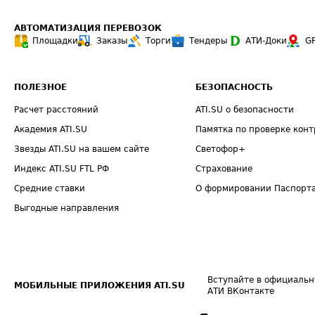
АВТОМАТИЗАЦИЯ ПЕРЕВОЗОК
Площадки
Заказы
Торги
Тендеры
АТИ-Доки
G
ПОЛЕЗНОЕ
БЕЗОПАСНОСТЬ
Расчет расстояний
ATI.SU о безопасности
Академия ATI.SU
Памятка по проверке конт
Звезды ATI.SU на вашем сайте
Светофор+
Индекс ATI.SU FTL РФ
Страхование
Средние ставки
О формировании Паспорт
Выгодные направления
Вступайте в официальн
МОБИЛЬНЫЕ ПРИЛОЖЕНИЯ ATI.SU
АТИ ВКонтакте