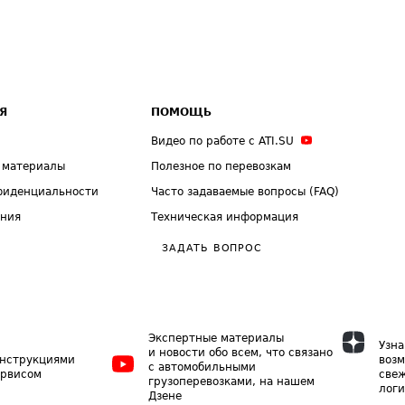
Я
ПОМОЩЬ
Видео по работе с ATI.SU
 материалы
Полезное по перевозкам
фиденциальности
Часто задаваемые вопросы (FAQ)
ения
Техническая информация
ЗАДАТЬ ВОПРОС
Экспертные материалы
Узна
и новости обо всем, что связано
инструкциями
возм
с автомобильными
ервисом
свеж
грузоперевозками, на нашем
логи
Дзене