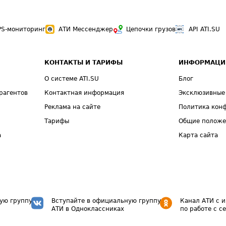
PS-мониторинг
АТИ Мессенджер
Цепочки грузов
API ATI.SU
КОНТАКТЫ И ТАРИФЫ
ИНФОРМАЦИ
О системе ATI.SU
Блог
рагентов
Контактная информация
Эксклюзивные
Реклама на сайте
Политика кон
Тарифы
Общие полож
а
Карта сайта
ую группу
Вступайте в официальную группу
Канал АТИ с 
АТИ в Одноклассниках
по работе с с