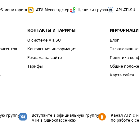
PS-мониторинг
АТИ Мессенджер
Цепочки грузов
API ATI.SU
КОНТАКТЫ И ТАРИФЫ
ИНФОРМАЦИ
О системе ATI.SU
Блог
рагентов
Контактная информация
Эксклюзивные
Реклама на сайте
Политика кон
Тарифы
Общие полож
а
Карта сайта
ую группу
Вступайте в официальную группу
Канал АТИ с 
АТИ в Одноклассниках
по работе с с