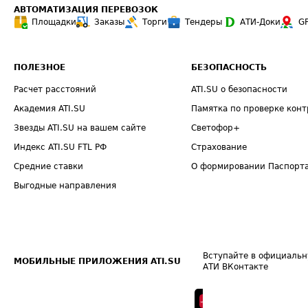
АВТОМАТИЗАЦИЯ ПЕРЕВОЗОК
Площадки
Заказы
Торги
Тендеры
АТИ-Доки
G
ПОЛЕЗНОЕ
БЕЗОПАСНОСТЬ
Расчет расстояний
ATI.SU о безопасности
Академия ATI.SU
Памятка по проверке конт
Звезды ATI.SU на вашем сайте
Светофор+
Индекс ATI.SU FTL РФ
Страхование
Средние ставки
О формировании Паспорт
Выгодные направления
Вступайте в официальн
МОБИЛЬНЫЕ ПРИЛОЖЕНИЯ ATI.SU
АТИ ВКонтакте