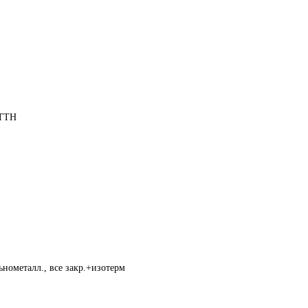
 ТТН
нометалл., все закр.+изотерм