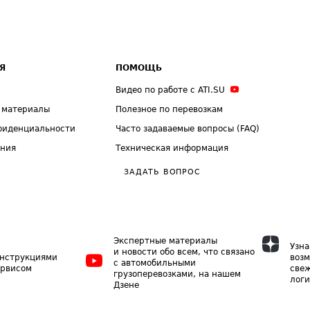
Я
ПОМОЩЬ
Видео по работе с ATI.SU
 материалы
Полезное по перевозкам
фиденциальности
Часто задаваемые вопросы (FAQ)
ения
Техническая информация
ЗАДАТЬ ВОПРОС
Экспертные материалы
Узна
и новости обо всем, что связано
инструкциями
возм
с автомобильными
ервисом
свеж
грузоперевозками, на нашем
логи
Дзене