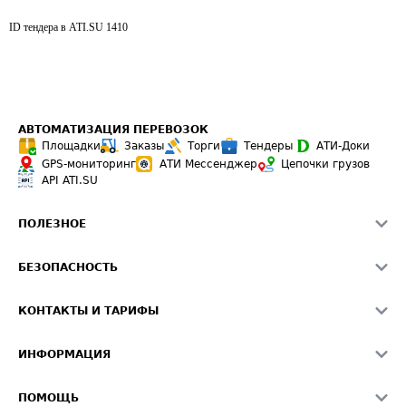
ID тендера в ATI.SU
1410
АВТОМАТИЗАЦИЯ ПЕРЕВОЗОК
Площадки
Заказы
Торги
Тендеры
АТИ-Доки
GPS-мониторинг
АТИ Мессенджер
Цепочки грузов
API ATI.SU
ПОЛЕЗНОЕ
Расчет расстояний
БЕЗОПАСНОСТЬ
Академия ATI.SU
ATI.SU о безопасности
Звезды ATI.SU на вашем сайте
КОНТАКТЫ И ТАРИФЫ
Памятка по проверке контрагентов
Индекс ATI.SU FTL РФ
О системе ATI.SU
Светофор+
Средние ставки
ИНФОРМАЦИЯ
Контактная информация
Страхование
Выгодные направления
Блог
Реклама на сайте
О формировании Паспорта
ПОМОЩЬ