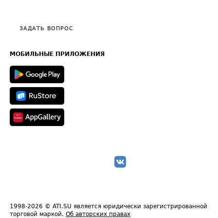
Эксклюзивные материалы
Тарифы
Видео по работе с ATI.SU
Политика конфиденциальности
Полезное по перевозкам
Общие положения
ЗАДАТЬ ВОПРОС
Часто задаваемые вопросы (FAQ)
Карта сайта
Техническая информация
МОБИЛЬНЫЕ ПРИЛОЖЕНИЯ
1998-2026
© ATI.SU является юридически зарегистрированной
торговой маркой.
Об авторских правах