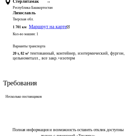
Стерлитамак
→
Республика Башкортостан
Лихославль
Тверская обл.
Маршрут на карте
1 701
км
Кол-во машин:
1
Варианты транспорта
тентованный, контейнер, изотермический, фургон,
20 т
,
82 м³
цельнометалл., все закр.+изотерм
Требования
Несколько поставщиков
Полная информация и возможность оставить отклик доступны
только с лицензией «Тендеры»