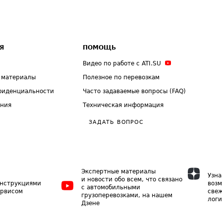
Я
ПОМОЩЬ
Видео по работе с ATI.SU
 материалы
Полезное по перевозкам
фиденциальности
Часто задаваемые вопросы (FAQ)
ения
Техническая информация
ЗАДАТЬ ВОПРОС
Экспертные материалы
Узна
и новости обо всем, что связано
инструкциями
возм
с автомобильными
ервисом
свеж
грузоперевозками, на нашем
логи
Дзене