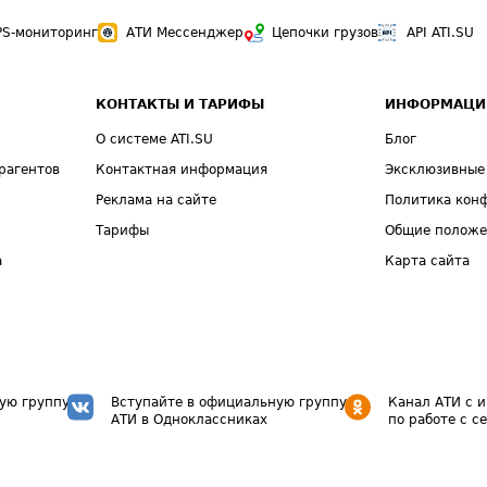
PS-мониторинг
АТИ Мессенджер
Цепочки грузов
API ATI.SU
КОНТАКТЫ И ТАРИФЫ
ИНФОРМАЦИ
О системе ATI.SU
Блог
рагентов
Контактная информация
Эксклюзивные
Реклама на сайте
Политика кон
Тарифы
Общие полож
а
Карта сайта
ую группу
Вступайте в официальную группу
Канал АТИ с 
АТИ в Одноклассниках
по работе с с