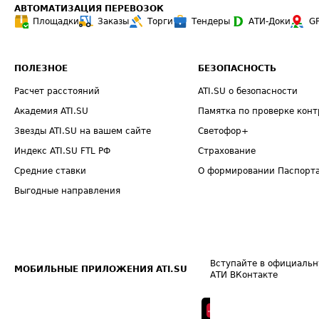
АВТОМАТИЗАЦИЯ ПЕРЕВОЗОК
Площадки
Заказы
Торги
Тендеры
АТИ-Доки
G
ПОЛЕЗНОЕ
БЕЗОПАСНОСТЬ
Расчет расстояний
ATI.SU о безопасности
Академия ATI.SU
Памятка по проверке конт
Звезды ATI.SU на вашем сайте
Светофор+
Индекс ATI.SU FTL РФ
Страхование
Средние ставки
О формировании Паспорт
Выгодные направления
Вступайте в официальн
МОБИЛЬНЫЕ ПРИЛОЖЕНИЯ ATI.SU
АТИ ВКонтакте