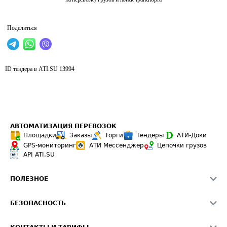
Поделиться
ID тендера в ATI.SU
13994
АВТОМАТИЗАЦИЯ ПЕРЕВОЗОК
Площадки
Заказы
Торги
Тендеры
АТИ-Доки
GPS-мониторинг
АТИ Мессенджер
Цепочки грузов
API ATI.SU
ПОЛЕЗНОЕ
Расчет расстояний
БЕЗОПАСНОСТЬ
Академия ATI.SU
ATI.SU о безопасности
Звезды ATI.SU на вашем сайте