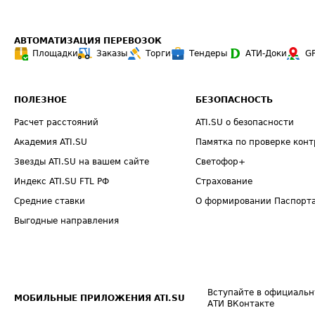
АВТОМАТИЗАЦИЯ ПЕРЕВОЗОК
Площадки
Заказы
Торги
Тендеры
АТИ-Доки
G
ПОЛЕЗНОЕ
БЕЗОПАСНОСТЬ
Расчет расстояний
ATI.SU о безопасности
Академия ATI.SU
Памятка по проверке конт
Звезды ATI.SU на вашем сайте
Светофор+
Индекс ATI.SU FTL РФ
Страхование
Средние ставки
О формировании Паспорт
Выгодные направления
Вступайте в официальн
МОБИЛЬНЫЕ ПРИЛОЖЕНИЯ ATI.SU
АТИ ВКонтакте