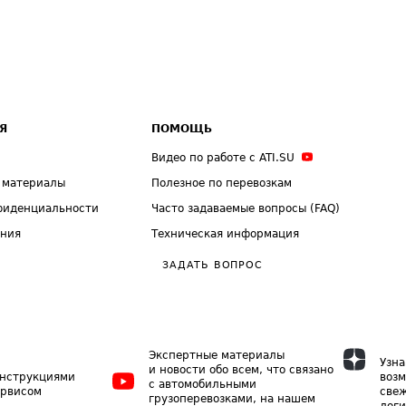
Я
ПОМОЩЬ
Видео по работе с ATI.SU
 материалы
Полезное по перевозкам
фиденциальности
Часто задаваемые вопросы (FAQ)
ения
Техническая информация
ЗАДАТЬ ВОПРОС
Экспертные материалы
Узна
и новости обо всем, что связано
инструкциями
возм
с автомобильными
ервисом
свеж
грузоперевозками, на нашем