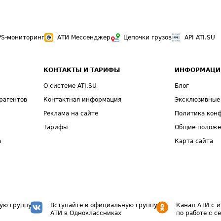
PS-мониторинг
АТИ Мессенджер
Цепочки грузов
API ATI.SU
КОНТАКТЫ И ТАРИФЫ
ИНФОРМАЦИ
О системе ATI.SU
Блог
рагентов
Контактная информация
Эксклюзивные
Реклама на сайте
Политика кон
Тарифы
Общие полож
а
Карта сайта
ую группу
Вступайте в официальную группу
Канал АТИ с 
АТИ в Одноклассниках
по работе с с