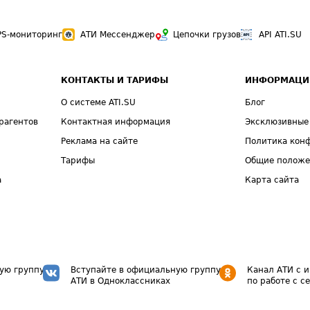
PS-мониторинг
АТИ Мессенджер
Цепочки грузов
API ATI.SU
КОНТАКТЫ И ТАРИФЫ
ИНФОРМАЦИ
О системе ATI.SU
Блог
рагентов
Контактная информация
Эксклюзивные
Реклама на сайте
Политика кон
Тарифы
Общие полож
а
Карта сайта
ую группу
Вступайте в официальную группу
Канал АТИ с 
АТИ в Одноклассниках
по работе с с