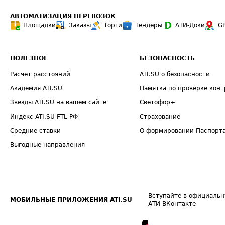
АВТОМАТИЗАЦИЯ ПЕРЕВОЗОК
Площадки
Заказы
Торги
Тендеры
АТИ-Доки
G
ПОЛЕЗНОЕ
БЕЗОПАСНОСТЬ
Расчет расстояний
ATI.SU о безопасности
Академия ATI.SU
Памятка по проверке конт
Звезды ATI.SU на вашем сайте
Светофор+
Индекс ATI.SU FTL РФ
Страхование
Средние ставки
О формировании Паспорт
Выгодные направления
Вступайте в официальн
МОБИЛЬНЫЕ ПРИЛОЖЕНИЯ ATI.SU
АТИ ВКонтакте