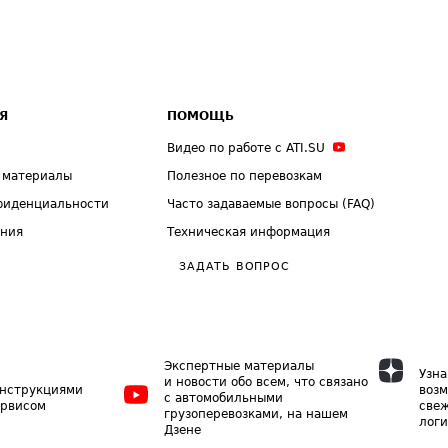
Я
ПОМОЩЬ
Видео по работе с ATI.SU
 материалы
Полезное по перевозкам
фиденциальности
Часто задаваемые вопросы (FAQ)
ения
Техническая информация
ЗАДАТЬ ВОПРОС
Экспертные материалы
Узна
и новости обо всем, что связано
инструкциями
возм
с автомобильными
ервисом
свеж
грузоперевозками, на нашем
логи
Дзене