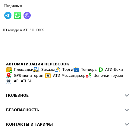
Поделиться
ID тендера в ATI.SU
13909
АВТОМАТИЗАЦИЯ ПЕРЕВОЗОК
Площадки
Заказы
Торги
Тендеры
АТИ-Доки
GPS-мониторинг
АТИ Мессенджер
Цепочки грузов
API ATI.SU
ПОЛЕЗНОЕ
Расчет расстояний
БЕЗОПАСНОСТЬ
Академия ATI.SU
ATI.SU о безопасности
Звезды ATI.SU на вашем сайте
КОНТАКТЫ И ТАРИФЫ
Памятка по проверке контрагентов
Индекс ATI.SU FTL РФ
О системе ATI.SU