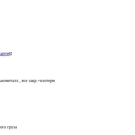
арте
нометалл., все закр.+изотерм
ого груза