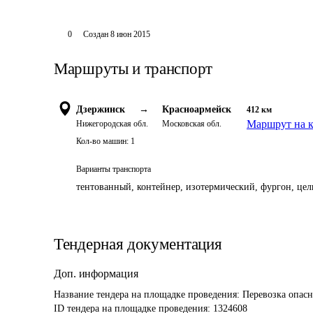
0
Создан
8 июн 2015
Маршруты и транспорт
Дзержинск
→
Красноармейск
412
км
Маршрут на к
Нижегородская обл.
Московская обл.
Кол-во машин:
1
Варианты транспорта
тентованный, контейнер, изотермический, фургон, цель
Тендерная документация
Доп. информация
Название тендера на площадке проведения: 
Перевозка опасн
ID тендера на площадке проведения: 
1324608