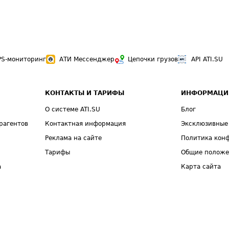
PS-мониторинг
АТИ Мессенджер
Цепочки грузов
API ATI.SU
КОНТАКТЫ И ТАРИФЫ
ИНФОРМАЦИ
О системе ATI.SU
Блог
рагентов
Контактная информация
Эксклюзивные
Реклама на сайте
Политика кон
Тарифы
Общие полож
а
Карта сайта