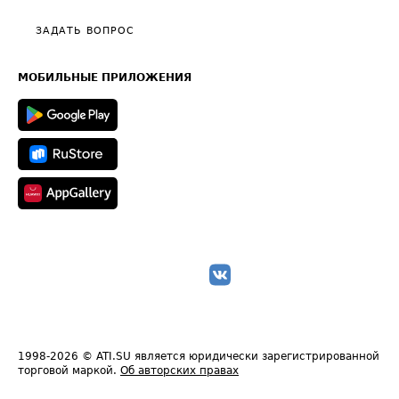
Политика конфиденциальности
Полезное по перевозкам
Общие положения
ЗАДАТЬ ВОПРОС
Часто задаваемые вопросы (FAQ)
Карта сайта
Техническая информация
МОБИЛЬНЫЕ ПРИЛОЖЕНИЯ
1998-2026
© ATI.SU является юридически зарегистрированной
торговой маркой.
Об авторских правах