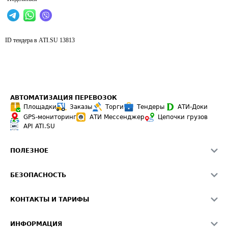
ID тендера в ATI.SU
13813
АВТОМАТИЗАЦИЯ ПЕРЕВОЗОК
Площадки
Заказы
Торги
Тендеры
АТИ-Доки
GPS-мониторинг
АТИ Мессенджер
Цепочки грузов
API ATI.SU
ПОЛЕЗНОЕ
Расчет расстояний
БЕЗОПАСНОСТЬ
Академия ATI.SU
ATI.SU о безопасности
Звезды ATI.SU на вашем сайте
КОНТАКТЫ И ТАРИФЫ
Памятка по проверке контрагентов
Индекс ATI.SU FTL РФ
О системе ATI.SU
Светофор+
Средние ставки
ИНФОРМАЦИЯ