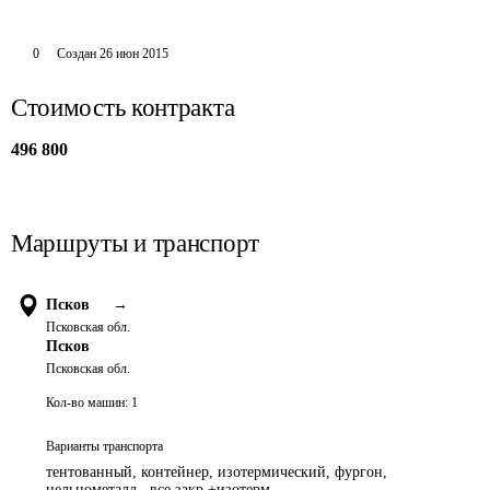
0
Создан
26 июн 2015
Стоимость контракта
496 800
Маршруты и транспорт
Псков
→
Псковская обл.
Псков
Псковская обл.
Кол-во машин:
1
Варианты транспорта
тентованный, контейнер, изотермический, фургон,
цельнометалл., все закр.+изотерм