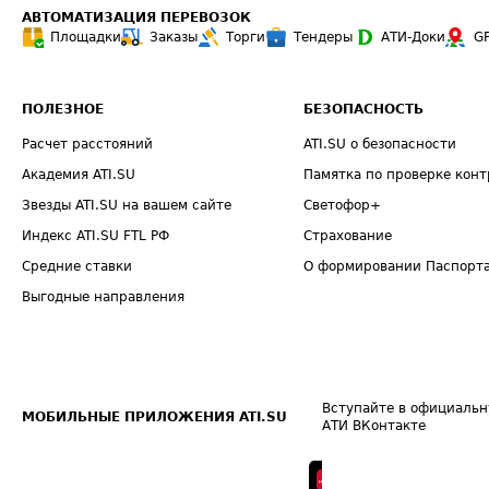
АВТОМАТИЗАЦИЯ ПЕРЕВОЗОК
Площадки
Заказы
Торги
Тендеры
АТИ-Доки
G
ПОЛЕЗНОЕ
БЕЗОПАСНОСТЬ
Расчет расстояний
ATI.SU о безопасности
Академия ATI.SU
Памятка по проверке конт
Звезды ATI.SU на вашем сайте
Светофор+
Индекс ATI.SU FTL РФ
Страхование
Средние ставки
О формировании Паспорт
Выгодные направления
Вступайте в официальн
МОБИЛЬНЫЕ ПРИЛОЖЕНИЯ ATI.SU
АТИ ВКонтакте