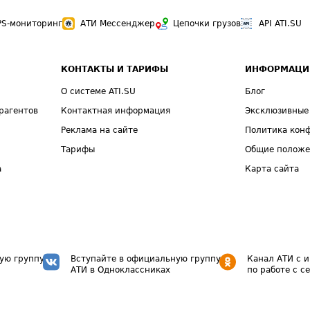
PS-мониторинг
АТИ Мессенджер
Цепочки грузов
API ATI.SU
КОНТАКТЫ И ТАРИФЫ
ИНФОРМАЦИ
О системе ATI.SU
Блог
рагентов
Контактная информация
Эксклюзивные
Реклама на сайте
Политика кон
Тарифы
Общие полож
а
Карта сайта
ую группу
Вступайте в официальную группу
Канал АТИ с 
АТИ в Одноклассниках
по работе с с