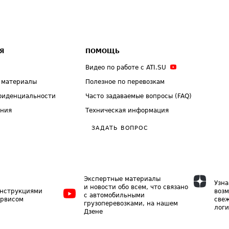
Я
ПОМОЩЬ
Видео по работе с ATI.SU
 материалы
Полезное по перевозкам
фиденциальности
Часто задаваемые вопросы (FAQ)
ения
Техническая информация
ЗАДАТЬ ВОПРОС
Экспертные материалы
Узна
и новости обо всем, что связано
инструкциями
возм
с автомобильными
ервисом
свеж
грузоперевозками, на нашем
логи
Дзене