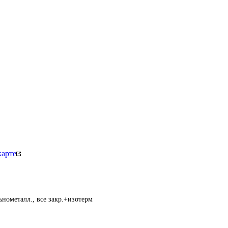
карте
нометалл., все закр.+изотерм