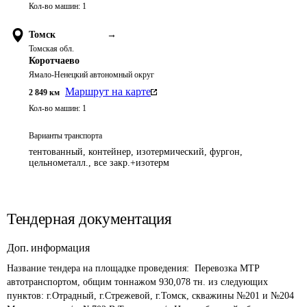
Кол-во машин:
1
Томск
→
Томская обл.
Коротчаево
Ямало-Ненецкий автономный округ
Маршрут на карте
2 849
км
Кол-во машин:
1
Варианты транспорта
тентованный, контейнер, изотермический, фургон,
цельнометалл., все закр.+изотерм
Тендерная документация
Доп. информация
Название тендера на площадке проведения: 
 Перевозка МТР 
автотранспортом, общим тоннажом 930,078 тн. из следующих 
пунктов: г.Отрадный, г.Стрежевой, г.Томск, скважины №201 и №204 