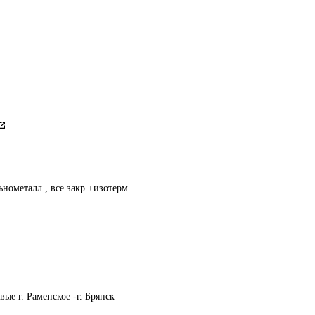
нометалл., все закр.+изотерм
ые г. Раменское -г. Брянск