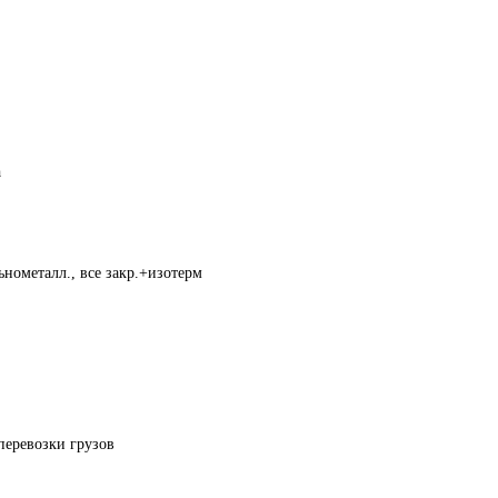
а
нометалл., все закр.+изотерм
перевозки грузов